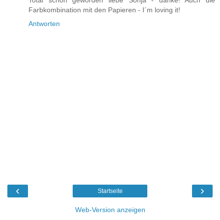
Total schön geworden liebe Sonja - danke! Auch die
Farbkombination mit den Papieren - I´m loving it!
Antworten
‹
›
Startseite
Web-Version anzeigen